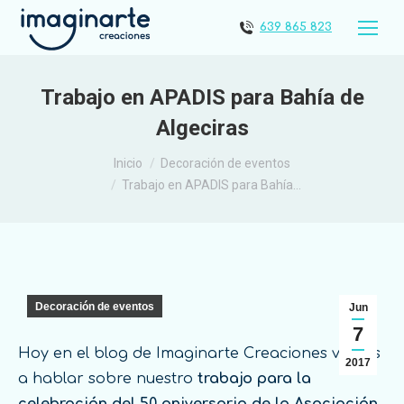
639 865 823
Trabajo en APADIS para Bahía de
Algeciras
Estás aquí:
Inicio
Decoración de eventos
Trabajo en APADIS para Bahía…
Decoración de eventos
Jun
7
Hoy en el blog de Imaginarte Creaciones vamos
2017
a hablar sobre nuestro
trabajo para la